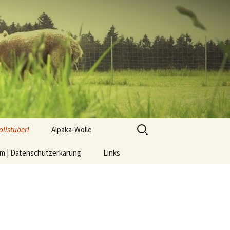
Suchen
llstüberl
Alpaka-Wolle
nach:
um | Datenschutzerkärung
ett – Steppdecke –
Der Gesundheit zuliebe –
Links
issen
Produkte aus/mit
Alpakawolle
ocken – die man NICHT
aschen muss
rickwolle