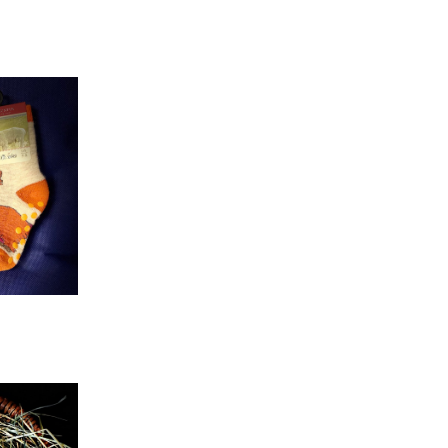
ommel
andschuhe &
ulswärmer
indersachen
inlegesohlen &
ausschuhe
erren – Mützen &
ccessoires
amen – Mützen &
ccessoires
irnband für Sie & Ihn
eifen
ccessoires