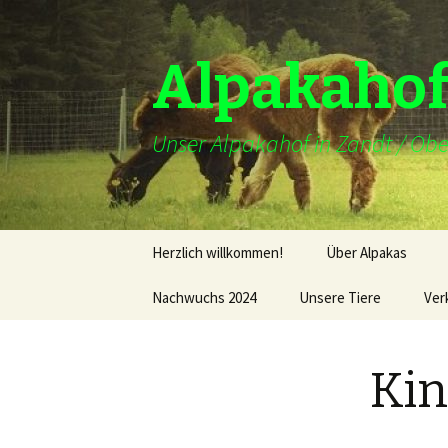
Alpakahof
Unser Alpakahof in Zandt / Obe
Zum
Herzlich willkommen!
Über Alpakas
Inhalt
springen
Nachwuchs 2024
Unsere Tiere
Ver
Deckhengste
Kin
Unsere Stuten
Hofhund –
Alpakabeschützer