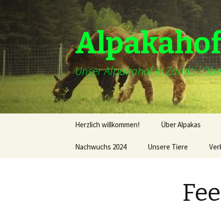
Alpakahof
Unser Alpakahof in Zandt / Obe
Zum
Herzlich willkommen!
Über Alpakas
Inhalt
springen
Nachwuchs 2024
Unsere Tiere
Ver
Deckhengste
Fee
Unsere Stuten
Hofhund –
Alpakabeschützer