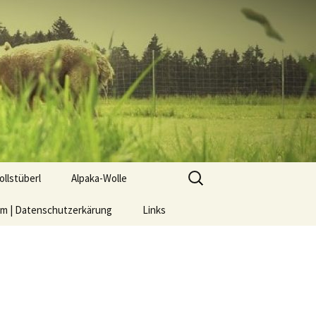
Suchen
llstüberl
Alpaka-Wolle
nach:
um | Datenschutzerkärung
ett – Steppdecke –
Der Gesundheit zuliebe –
Links
issen
Produkte aus/mit
Alpakawolle
ocken – die man NICHT
aschen muss
rickwolle